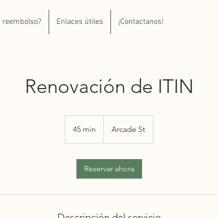
i reembolso?
Enlaces útiles
¡Contactanos!
Renovación de ITIN
45 min
4
Arcade St
5
m
Reservar ahora
i
n
Descripción del servicio