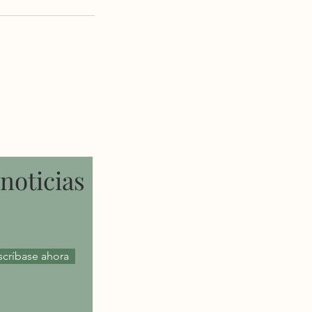
noticias
scríbase ahora