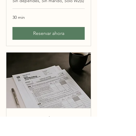
Sin dependes, Sin marido, Solo W2(s)
30 min
Reservar ahora
Preparación de Impuestos
Casados/Married