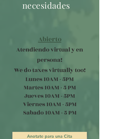
necesidades
Abierto
Atendiendo virtual y en
persona!
We do taxes virtually too!
Lunes 10AM - 5PM
Martes 10AM - 5 PM
Jueves 10AM - 5PM
Viernes 10AM - 5PM
Sabado 10AM - 5 PM
Anotate para una Cita