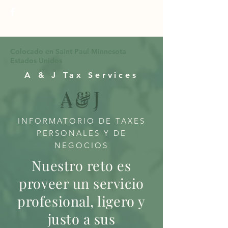
TEL:
6516759116
699 ARCADE ST
Colocado en Saint Paul Minnesota
Estados Unidos
A & J Tax Services
A&J
INFORMATORIO DE TAXES
PERSONALES Y DE
NEGOCIOS
Nuestro reto es
proveer un servicio
profesional, ligero y
justo a sus